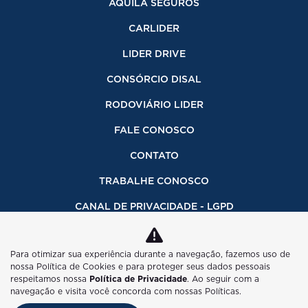
ÁQUILA SEGUROS
CARLIDER
LIDER DRIVE
CONSÓRCIO DISAL
RODOVIÁRIO LIDER
FALE CONOSCO
CONTATO
TRABALHE CONOSCO
CANAL DE PRIVACIDADE - LGPD
INFORMAÇÕES FINANCEIRAS
Para otimizar sua experiência durante a navegação, fazemos uso de
CÓDIGO DE ÉTICA
nossa Política de Cookies e para proteger seus dados pessoais
respeitamos nossa
Política de Privacidade
. Ao seguir com a
CANAL DE DENÚNCIAS INTRANET ADDU
navegação e visita você concorda com nossas Políticas.