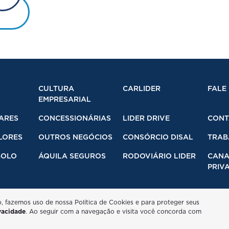
CULTURA
CARLIDER
FALE
EMPRESARIAL
ARES
CONCESSIONÁRIAS
LIDER DRIVE
CONT
LORES
OUTROS NEGÓCIOS
CONSÓRCIO DISAL
TRAB
BOLO
ÁQUILA SEGUROS
RODOVIÁRIO LIDER
CANA
PRIVA
o, fazemos uso de nossa Política de Cookies e para proteger seus
ivacidade
. Ao seguir com a navegação e visita você concorda com
Desenvolvido pela DEALERSPACE ® Direitos Reservados.