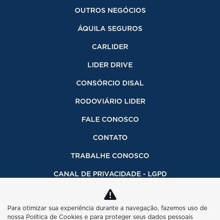
OUTROS NEGÓCIOS
ÁQUILA SEGUROS
CARLIDER
LIDER DRIVE
CONSÓRCIO DISAL
RODOVIÁRIO LIDER
FALE CONOSCO
CONTATO
TRABALHE CONOSCO
CANAL DE PRIVACIDADE - LGPD
INFORMAÇÕES FINANCEIRAS
Para otimizar sua experiência durante a navegação, fazemos uso de
CÓDIGO DE ÉTICA
nossa Política de Cookies e para proteger seus dados pessoais