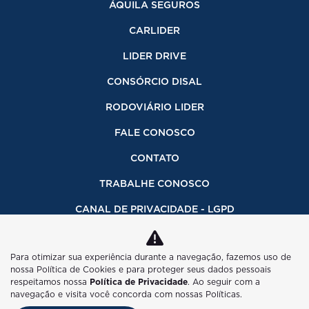
ÁQUILA SEGUROS
CARLIDER
LIDER DRIVE
CONSÓRCIO DISAL
RODOVIÁRIO LIDER
FALE CONOSCO
CONTATO
TRABALHE CONOSCO
CANAL DE PRIVACIDADE - LGPD
INFORMAÇÕES FINANCEIRAS
Para otimizar sua experiência durante a navegação, fazemos uso de
CÓDIGO DE ÉTICA
nossa Política de Cookies e para proteger seus dados pessoais
respeitamos nossa
Política de Privacidade
. Ao seguir com a
CANAL DE DENÚNCIAS INTRANET ADDU
navegação e visita você concorda com nossas Políticas.