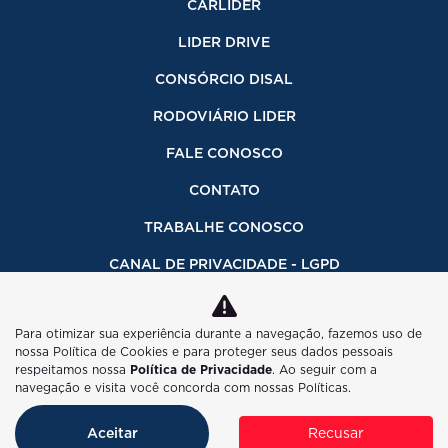
CARLIDER
LIDER DRIVE
CONSÓRCIO DISAL
RODOVIÁRIO LIDER
FALE CONOSCO
CONTATO
TRABALHE CONOSCO
CANAL DE PRIVACIDADE - LGPD
INFORMAÇÕES FINANCEIRAS
Para otimizar sua experiência durante a navegação, fazemos uso de
CÓDIGO DE ÉTICA
nossa Política de Cookies e para proteger seus dados pessoais
respeitamos nossa
Política de Privacidade
. Ao seguir com a
CANAL DE DENÚNCIAS INTRANET ADDU
navegação e visita você concorda com nossas Políticas.
Aceitar
Recusar