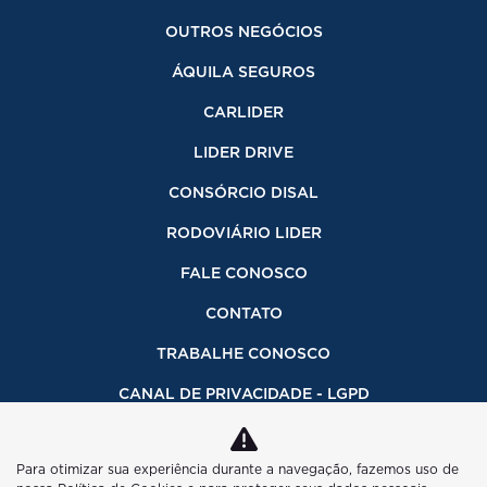
OUTROS NEGÓCIOS
ÁQUILA SEGUROS
CARLIDER
LIDER DRIVE
CONSÓRCIO DISAL
RODOVIÁRIO LIDER
FALE CONOSCO
CONTATO
TRABALHE CONOSCO
CANAL DE PRIVACIDADE - LGPD
INFORMAÇÕES FINANCEIRAS
Para otimizar sua experiência durante a navegação, fazemos uso de
CÓDIGO DE ÉTICA