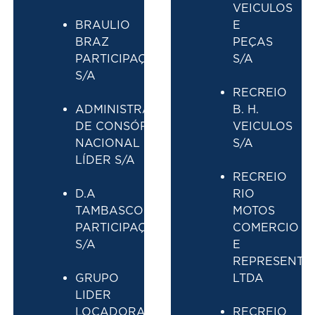
VEICULOS
BRAULIO
E
BRAZ
PEÇAS
PARTICIPAÇÕES
S/A
S/A
RECREIO
ADMINISTRADORA
B. H.
DE CONSÓRCIO
VEICULOS
NACIONAL
S/A
LÍDER S/A
RECREIO
D.A
RIO
TAMBASCO
MOTOS
PARTICIPAÇÕES
COMERCIO
S/A
E
REPRESENTA
GRUPO
LTDA
LIDER
LOCADORA
RECREIO