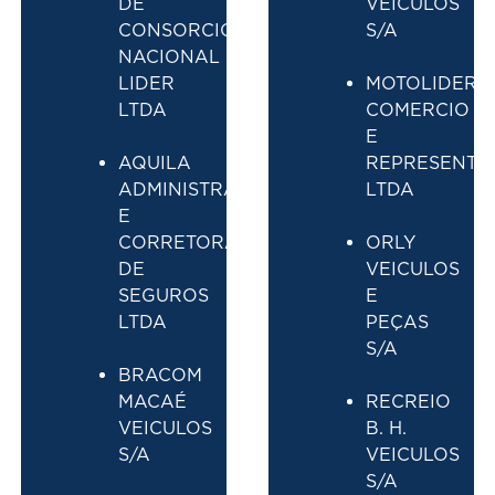
DE
VEICULOS
CONSORCIO
S/A
NACIONAL
LIDER
MOTOLIDER
LTDA
COMERCIO
E
AQUILA
REPRESENTA
ADMINISTRADORA
LTDA
E
CORRETORA
ORLY
DE
VEICULOS
SEGUROS
E
LTDA
PEÇAS
S/A
BRACOM
MACAÉ
RECREIO
VEICULOS
B. H.
S/A
VEICULOS
S/A